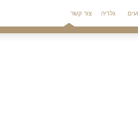
עים
גלריה
צור קשר